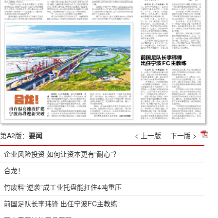
第A2版：
要闻
< 上一版
下一版 >
企业风险投资 如何让资本更有“耐心”？
合龙！
竹废料“逆袭”成工业托盘能扛住4吨重压
前国足队长李玮锋 出任宁波FC主教练