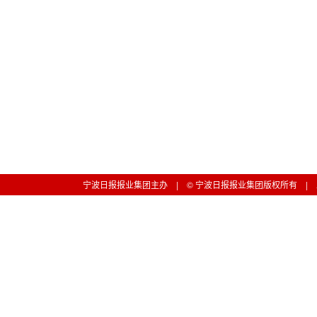
宁波日报报业集团主办 | © 宁波日报报业集团版权所有 | 工信部备