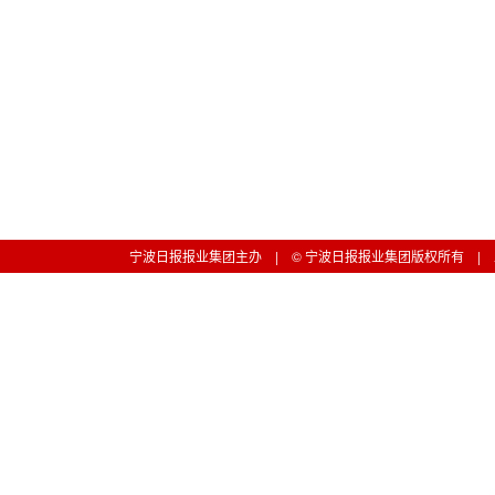
宁波日报报业集团主办 | © 宁波日报报业集团版权所有 | 工信部备