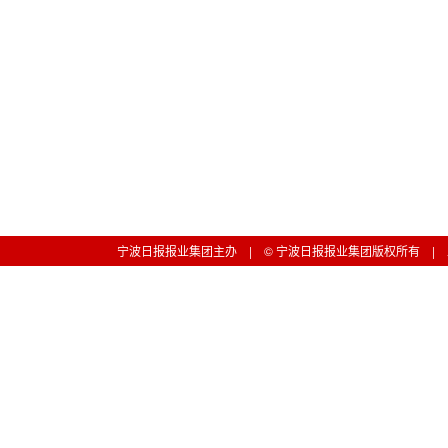
宁波日报报业集团主办 | © 宁波日报报业集团版权所有 | 工信部备