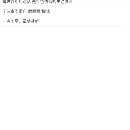
跨越百年的对话 是红色信仰的生动赓续
宁波本周重启“雨雨雨”模式
一点创享，童梦赴新