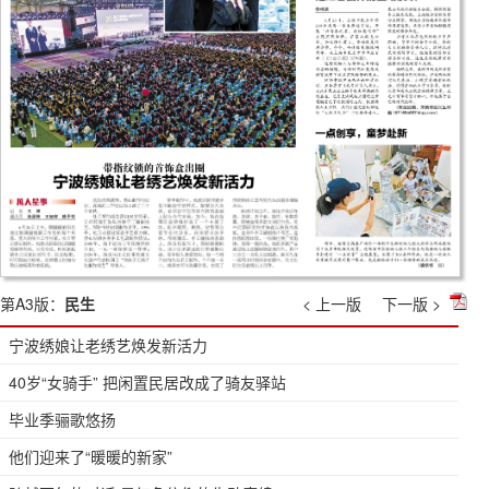
第A3版：
民生
< 上一版
下一版 >
宁波绣娘让老绣艺焕发新活力
40岁“女骑手” 把闲置民居改成了骑友驿站
毕业季骊歌悠扬
他们迎来了“暖暖的新家”