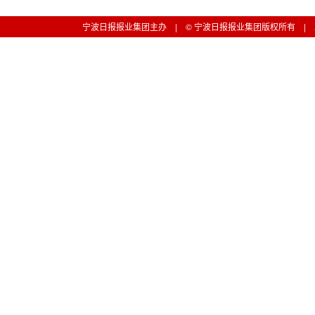
宁波日报报业集团主办 | © 宁波日报报业集团版权所有 | 工信部备