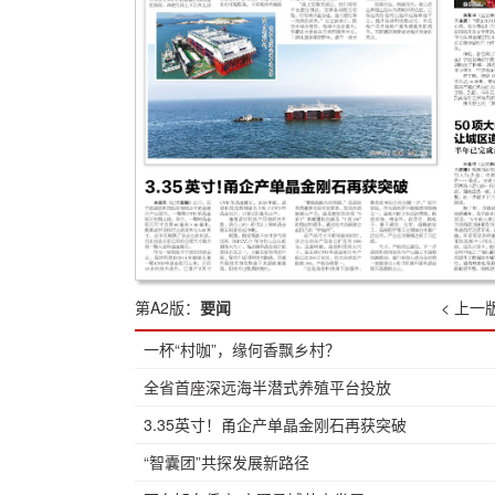
第A2版：
要闻
< 上一
一杯“村咖”，缘何香飘乡村？
全省首座深远海半潜式养殖平台投放
3.35英寸！甬企产单晶金刚石再获突破
“智囊团”共探发展新路径